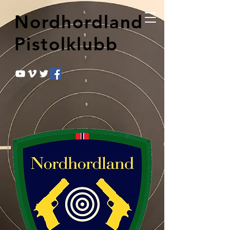
Nordhordland
Pistolklubb