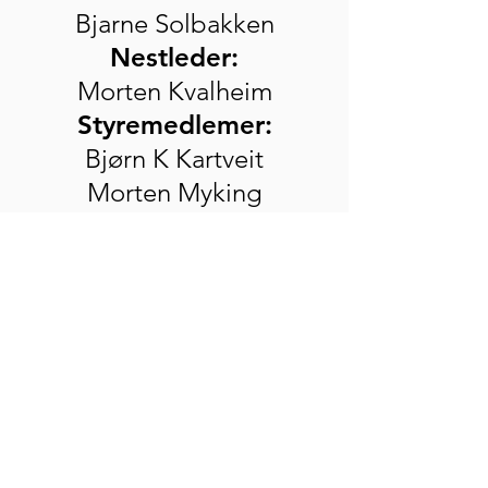
Bjarne Solbakken
Nestleder:
Morten Kvalheim
Styremedlemer:
Bjørn K Kartveit​
Morten Myking
Vidar Grindheim
Vara Styremedlem :
Geir Madsen
Nordhordland Pistolklubb
Designet av
Morten MyKing