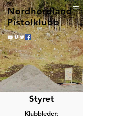
Nordhordland
Pistolklubb
Styret
Klubbleder
: