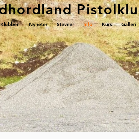
dhordland Pistolkl
Klubben
Nyheter
Stevner
Info
Kurs
Galleri