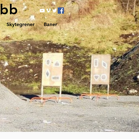
ubb
Skytegrener
Baner